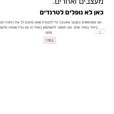
מעצבים ואחרים.
כאן לא נופלים לטרנדים
אנו משתמשים בקובצי Cookie כדי להבטיח שאנו נותנים לך את החוויה הטובה
הטרנדים של שנת 2020 כבר
ביותר באתר שלנו. אם תמשיך להשתמש באתר זה אנו נניח שאתה מרוצה
נמצאים בחנויות והם פותחים
ממנו.
בפנינו אפשרויות עיצוב
בסדר
חדשות. בחנויות Cassias לא
נופלים לתוך טרנדים אלא
מביאים את האמרה האופנתית
האחרונה באולם תצוגה
מרשים. לפני הטרנדים
והעיצובים החדשניים, הדגש
בחנויות הוא קודם כל על
איכות, נוחות וחוויית רכישה