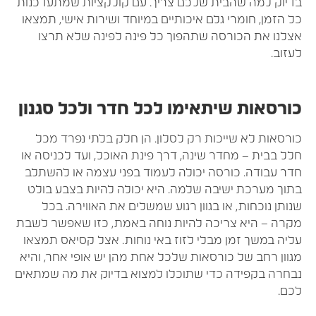
דיוק למה שהבית שלכם צריך. עם קולקציות שמתעדכנות
ל הזמן, חומרי גלם איכותיים במיוחד ושירות אישי, תמצאו
צלנו את הכורסה שתהפוך כל פינה לפינה שלא תרצו
עזוב.
ורסאות שיתאימו לכל חדר ולכל סגנון
ורסאות לא שייכות רק לסלון. הן חלק בלתי נפרד מכל
לל בבית – מחדר שינה, דרך פינת האוכל, ועד לכניסה או
דר עבודה. כורסה יכולה לעמוד בפני עצמה או להשתלב
תוך מערכת ישיבה שלמה. היא יכולה להיות בצבע בולט
נותן נוכחות, או בגוון רגוע שמשלים את האווירה. בכל
קרה – היא צריכה להיות נוחה באמת, כזו שאפשר לשבת
ליה במשך זמן מבלי לזוז באי נוחות. אצל קסיאס תמצאו
גוון רחב של כורסאות שלכל אחת מהן יש אופי אחר, והיא
בחרה בקפידה כדי שתוכלו למצוא בדיוק את מה שמתאים
כם.