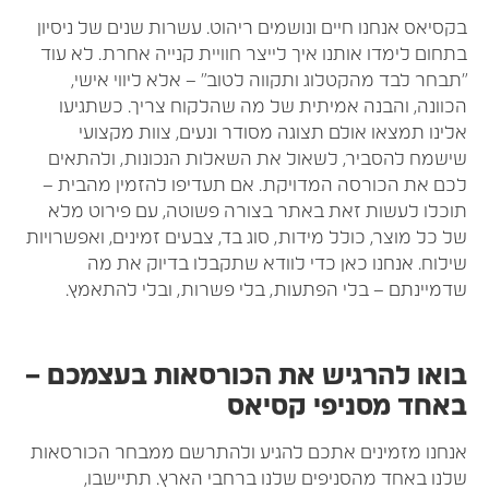
קסיאס אנחנו חיים ונושמים ריהוט. עשרות שנים של ניסיון
תחום לימדו אותנו איך לייצר חוויית קנייה אחרת. לא עוד
תבחר לבד מהקטלוג ותקווה לטוב" – אלא ליווי אישי,
כוונה, והבנה אמיתית של מה שהלקוח צריך. כשתגיעו
לינו תמצאו אולם תצוגה מסודר ונעים, צוות מקצועי
ישמח להסביר, לשאול את השאלות הנכונות, ולהתאים
כם את הכורסה המדויקת. אם תעדיפו להזמין מהבית –
וכלו לעשות זאת באתר בצורה פשוטה, עם פירוט מלא
ל כל מוצר, כולל מידות, סוג בד, צבעים זמינים, ואפשרויות
ילוח. אנחנו כאן כדי לוודא שתקבלו בדיוק את מה
דמיינתם – בלי הפתעות, בלי פשרות, ובלי להתאמץ.
ואו להרגיש את הכורסאות בעצמכם –
אחד מסניפי קסיאס
נחנו מזמינים אתכם להגיע ולהתרשם ממבחר הכורסאות
לנו באחד מהסניפים שלנו ברחבי הארץ. תתיישבו,