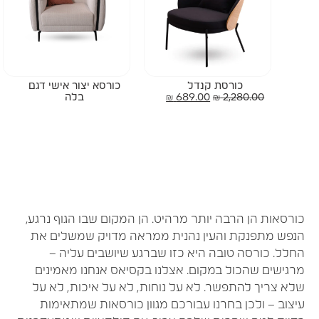
כורסת קנדל
כורסא יצור אישי דגם
2,280.00
₪
689.00
₪
בלה
ורסאות הן הרבה יותר מרהיט. הן המקום שבו הגוף נרגע,
נפש מתפנקת והעין נהנית ממראה מדויק שמשלים את
חלל. כורסה טובה היא כזו שברגע שיושבים עליה –
רגישים שהכול במקום. אצלנו בקסיאס אנחנו מאמינים
לא צריך להתפשר. לא על נוחות, לא על איכות, לא על
יצוב – ולכן בחרנו עבורכם מגוון כורסאות שמתאימות