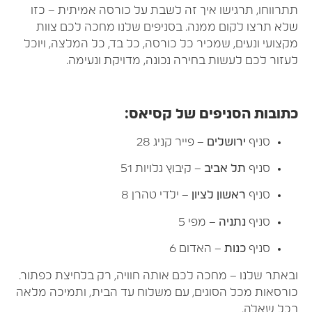
תרווחו, תרגישו איך זה לשבת על כורסה אמיתית – כזו
לא תרצו לקום ממנה. בסניפים שלנו מחכה לכם צוות
קצועי ונעים, שמכיר כל כורסה, כל בד, כל המלצה, ויוכל
עזור לכם לעשות בחירה נכונה, מדויקת ונעימה.
תובות הסניפים של קסיאס
:
סניף
ירושלים
– פייר קניג 28
סניף
תל אביב
– קיבוץ גלויות 51
סניף
ראשון לציון
– ילדי טהרן 8
סניף
נתניה
– מפי 5
סניף
כנות
– האדום 6
באתר שלנו – מחכה לכם אותה חוויה, רק בלחיצת כפתור.
ורסאות מכל הסוגים, עם משלוח עד הבית, ותמיכה מלאה
כל שאלה.