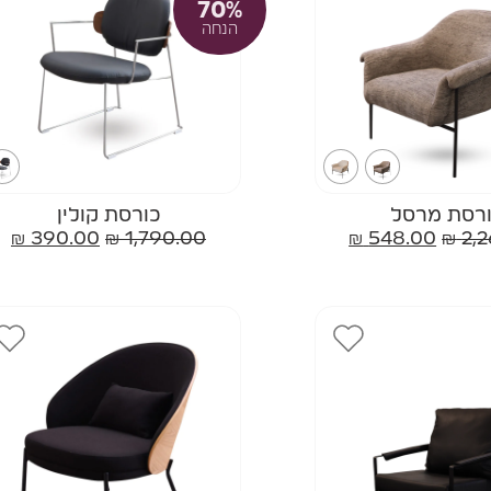
70%
הנחה
רסת מרסל
כורסת קולין
₪
390.00
₪
1,790.00
₪
548.00
₪
2,