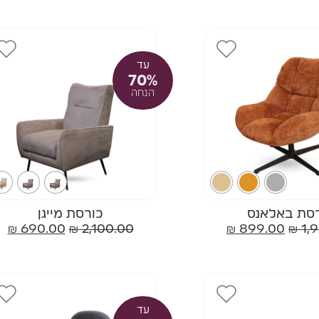
עד
70%
הנחה
סת באלאנס
כורסת מייגן
₪
690.00
₪
2,100.00
₪
899.00
₪
1,
עד