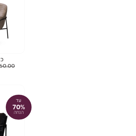
כו
260.00
עד
70%
הנחה