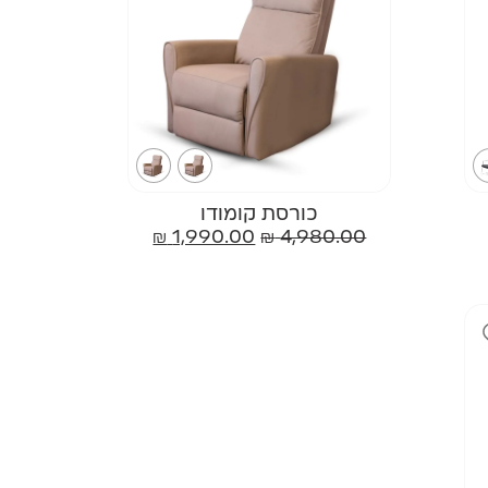
כורסת קומודו
₪
1,990.00
₪
4,980.00