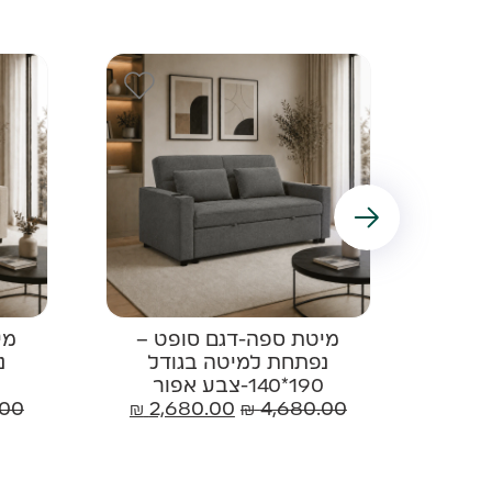
ם
מיטת ספה-דגם סופט –
מי
ישי
נפתחת למיטה בגודל
נ
190*140-צבע אפור
.00
₪
2,680.00
₪
4,680.00