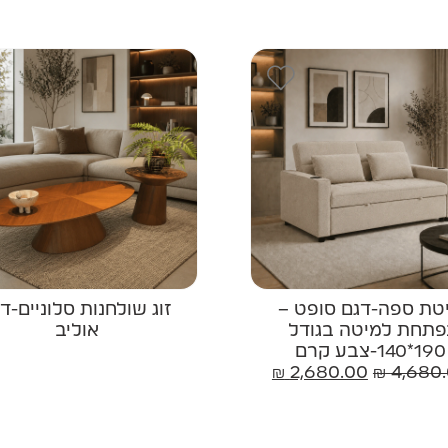
טת ספה-דגם סופט –
זוג שולחנות סלוניים-ד
פתחת למיטה בגודל
אוליב
190*140-צבע קרם
₪
2,680.00
₪
4,680