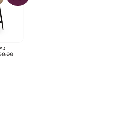
כיס
160.00