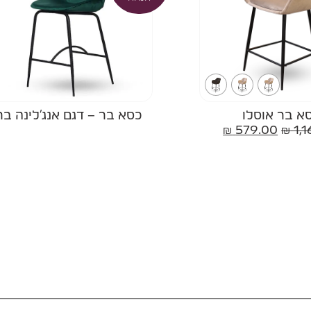
א בר אוסלו
כסא בר – דגם אנג'לינה בר
₪
579.00
₪
1,