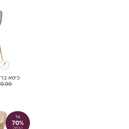
כיסא בר א
0.00
עד
70%
הנחה