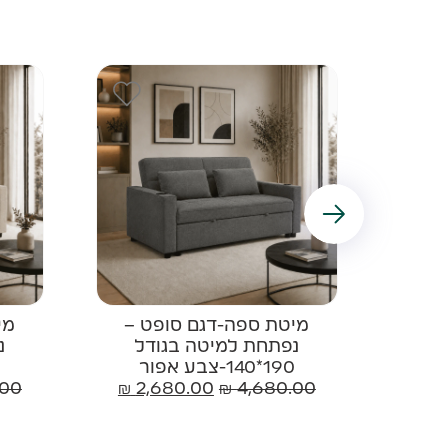
ם
מיטת ספה-דגם סופט –
מי
ישי
נפתחת למיטה בגודל
נ
190*140-צבע אפור
.00
₪
2,680.00
₪
4,680.00