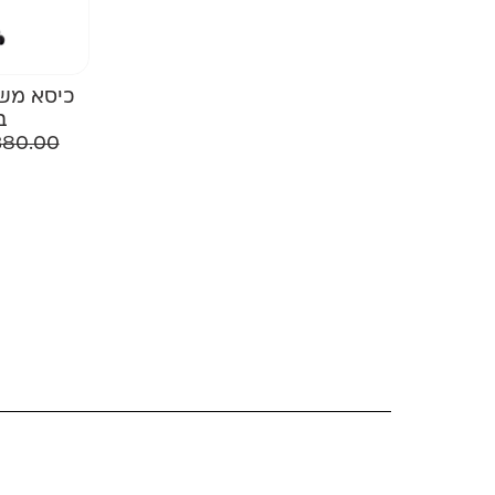
כיסא משר
ב
380.00