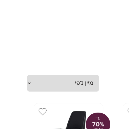
עד
70%