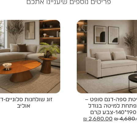
פריטים נוספים שיעניינו אתכם
טת ספה-דגם סופט –
זוג שולחנות סלוניים-ד
פתחת למיטה בגודל
אוליב
190*140-צבע קרם
₪
2,680.00
₪
4,680