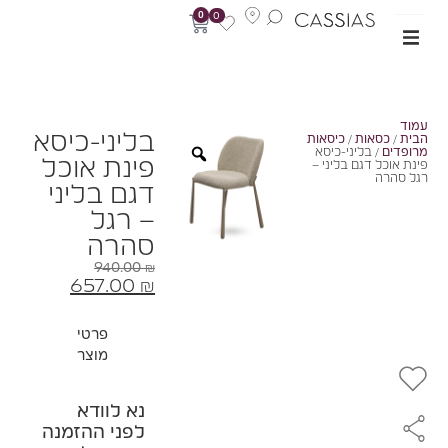
0
0
מוד
בליני-כיסא
בית
/
כסאות
/
כיסאות
רופדים
/ בליני-כיסא
פינת אוכל
ינת אוכל דגם בליני –
גל סהרה
דגם בליני
– רגל
סהרה
940.00
₪
657.00
₪
פרטי
מוצר
נא לוודא
לפני ההזמנה