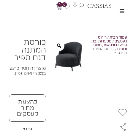
0
0
מוד הבית
/
ריהוט
כורסת
עסקים
/
מסעדות ובתי
פה
/
כורסאות, ספות
המתנה
בוטים
/ כורסת המתנה
גם ספיר
דגם ספיר
מוצר זה חסר כרגע
במלאי ואינו זמין.
להצעת
מחיר
לעסקים
פרטי