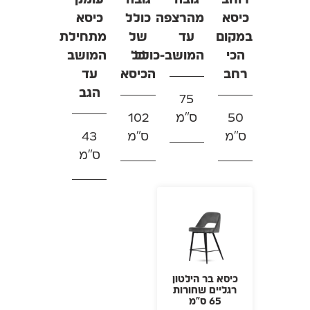
כיסא
מהרצפה
כולל
כיסא
במקום
עד
של
מתחילת
הכי
המושב-כולל
כל
המושב
רחב
הכיסא
עד
הגב
75
50
ס"מ
102
ס"מ
ס"מ
43
ס"מ
כיסא בר הילטון
רגליים שחורות
65 ס"מ