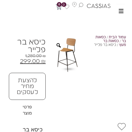
0
0
מוד הבית
/
כסאות
כיסא בר
ר
/
כסאות בר
עץ
/ כיסא בר פלייר
פלייר
1,280.00
₪
299.00
₪
להצעת
מחיר
לעסקים
פרטי
מוצר
כיסא בר