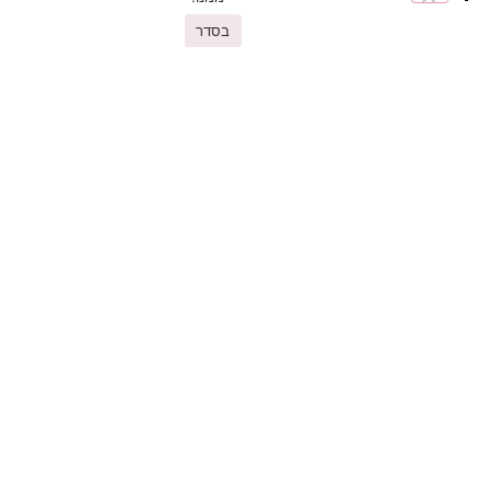
בסדר
You may also like
פריטים נוספים שיעניינו אתכם
זוג שולחנות סלוניים-דגם אוליב