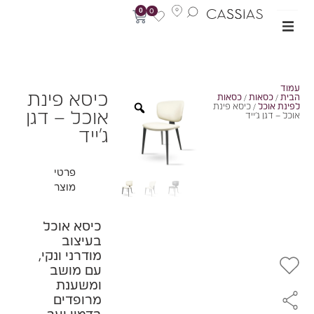
0
0
מוד
כיסא פינת
בית
/
כסאות
/
כסאות
פינת אוכל
/ כיסא פינת
אוכל – דגן
וכל – דגן ג'ייד
ג'ייד
פרטי
מוצר
כיסא אוכל
בעיצוב
מודרני ונקי,
עם מושב
ומשענת
מרופדים