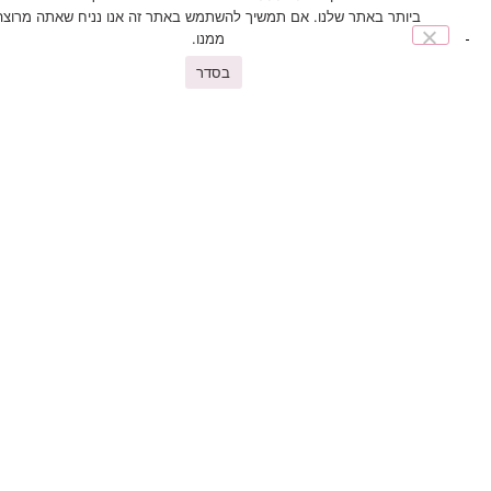
ביותר באתר שלנו. אם תמשיך להשתמש באתר זה אנו נניח שאתה מרוצה
ממנו.
בסדר
You may also like
פריטים נוספים שיעניינו אתכם
מיטת ספה-דגם סופט – נפתחת למיטה בגודל 190*140-צבע
אפור
₪
2,680.00
₪
4,680.00