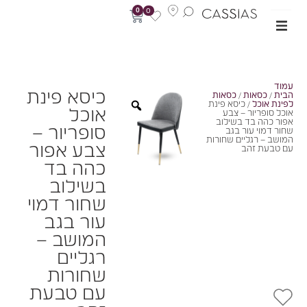
0
0
מוד
כיסא פינת
בית
/
כסאות
/
כסאות
פינת אוכל
/ כיסא פינת
אוכל
וכל סופריור – צבע
פור כהה בד בשילוב
סופריור –
חור דמוי עור בגב
מושב – רגליים שחורות
צבע אפור
ם טבעת זהב
כהה בד
בשילוב
שחור דמוי
עור בגב
המושב –
רגליים
שחורות
עם טבעת