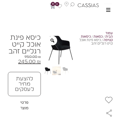
0
0
מוד
כיסא פינת
בית
/
כסאות
/
כיסאות
טיפה
/ כיסא פינת אוכל
אוכל קייט
ייט רגליים זהב
רגליים זהב
950.00
₪
245.00
₪
להצעת
מחיר
לעסקים
פרטי
מוצר