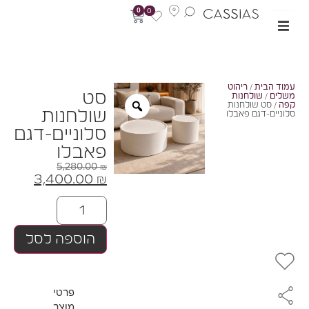
0
0
מוד הבית
/
ריהוט
סט
שלים
/
שולחנות
פה
/ סט שולחנות
שולחנות
לוניים-דגם פאבלו
סלוניים-דגם
פאבלו
5,280.00
₪
3,400.00
₪
הוספה לסל
פרטי
מוצר