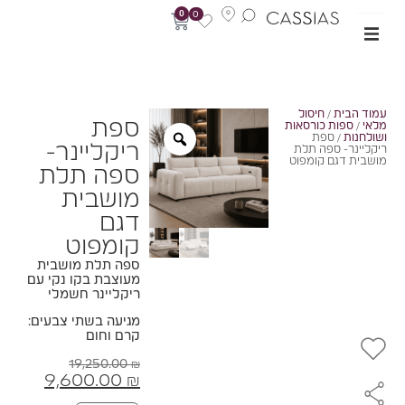
0
0
מוד הבית
/
חיסול
ספת
לאי
/
ספות כורסאות
שולחנות
/ ספת
ריקליינר-
יקליינר- ספה תלת
ושבית דגם קומפוט
ספה תלת
מושבית
דגם
קומפוט
ספה תלת מושבית
מעוצבת בקו נקי עם
ריקליינר חשמלי
מגיעה בשתי צבעים:
קרם וחום
19,250.00
₪
9,600.00
₪