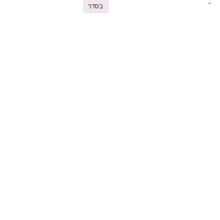
בסדר
You may also like
פריטים נוספים שיעניינו אתכם
יצור אישי
כורסא יצור אישי דגם קימור