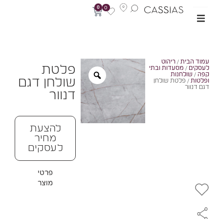
0
0
מוד הבית
/
ריהוט
פלטת
עסקים
/
מסעדות ובתי
פה
/
שולחנות
שולחן דגם
פלטות
/ פלטת שולחן
גם דנוור
דנוור
להצעת
מחיר
לעסקים
פרטי
מוצר