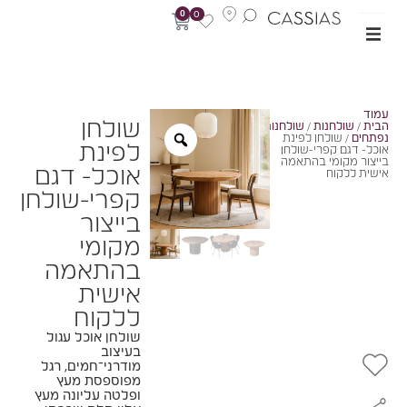
0
0
מוד
שולחן
בית
/
שולחנות
/
שולחנות
פתחים
/ שולחן לפינת
לפינת
וכל- דגם קפרי-שולחן
ייצור מקומי בהתאמה
אוכל- דגם
ישית ללקוח
קפרי-שולחן
בייצור
מקומי
בהתאמה
אישית
ללקוח
שולחן אוכל עגול
בעיצוב
מודרני־חמים, רגל
מפוספסת מעץ
ופלטה עליונה מעץ