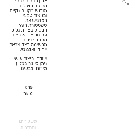
אלון תלת שכבתי
משטח השולחן
מודגש בקווים נקיים
ובגימור טבעי
המדגיש את
טקסטורת העץ.
הבסיס בצורת גליל
עם חריצים אנכיים
מעניק יציבות
מרשימה לצד מראה
ייחודי ואלגנטי.
שולחן ביצור אישי
ניתן לייצר במגוון
מידות וצבעים
פרטי
מוצר
משלוחים
והחזרות